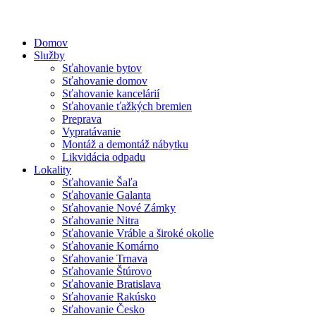
Domov
Služby
Sťahovanie bytov
Sťahovanie domov
Sťahovanie kancelárií
Sťahovanie ťažkých bremien
Preprava
Vypratávanie
Montáž a demontáž nábytku
Likvidácia odpadu
Lokality
Sťahovanie Šaľa
Sťahovanie Galanta
Sťahovanie Nové Zámky
Sťahovanie Nitra
Sťahovanie Vráble a široké okolie
Sťahovanie Komárno
Sťahovanie Trnava
Sťahovanie Štúrovo
Sťahovanie Bratislava
Sťahovanie Rakúsko
Sťahovanie Česko