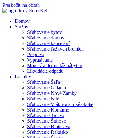
Preskočiť na obsah
Domov
Služby
Sťahovanie bytov
Sťahovanie domov
Sťahovanie kancelárií
Sťahovanie ťažkých bremien
Preprava
Vypratávanie
Montáž a demontáž nábytku
Likvidácia odpadu
Lokality
Sťahovanie Šaľa
Sťahovanie Galanta
Sťahovanie Nové Zámky
Sťahovanie Nitra
Sťahovanie Vráble a široké okolie
Sťahovanie Komárno
Sťahovanie Trnava
Sťahovanie Štúrovo
Sťahovanie Bratislava
Sťahovanie Rakúsko
Sťahovanie Česko