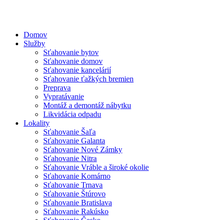
Domov
Služby
Sťahovanie bytov
Sťahovanie domov
Sťahovanie kancelárií
Sťahovanie ťažkých bremien
Preprava
Vypratávanie
Montáž a demontáž nábytku
Likvidácia odpadu
Lokality
Sťahovanie Šaľa
Sťahovanie Galanta
Sťahovanie Nové Zámky
Sťahovanie Nitra
Sťahovanie Vráble a široké okolie
Sťahovanie Komárno
Sťahovanie Trnava
Sťahovanie Štúrovo
Sťahovanie Bratislava
Sťahovanie Rakúsko