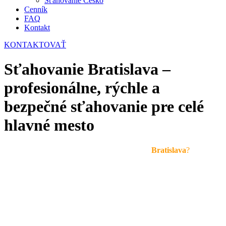
Sťahovanie Česko
Cenník
FAQ
Kontakt
KONTAKTOVAŤ
Sťahovanie Bratislava –
profesionálne, rýchle a
bezpečné sťahovanie pre celé
hlavné mesto
Hľadáte spoľahlivú sťahovaciu firmu v meste
Bratislava
?
Euro-Kel
zabezpečuje kompletné sťahovacie služby pre domácnosti, firmy,
štátne inštitúcie aj medzinárodné presuny. Realizujeme sťahovanie
bytov, domov, kancelárií, skladov, prevádzok aj ťažkých bremien,
pričom vždy dbáme na maximálnu bezpečnosť, rýchlosť a
organizovanosť.
Bratislava je špecifické mesto s hustou dopravou, komplikovaným
parkovaním, staršími bytovkami aj modernými novostavbami. Náš