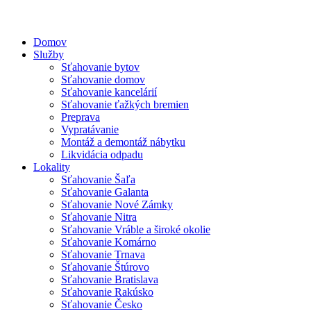
Domov
Služby
Sťahovanie bytov
Sťahovanie domov
Sťahovanie kancelárií
Sťahovanie ťažkých bremien
Preprava
Vypratávanie
Montáž a demontáž nábytku
Likvidácia odpadu
Lokality
Sťahovanie Šaľa
Sťahovanie Galanta
Sťahovanie Nové Zámky
Sťahovanie Nitra
Sťahovanie Vráble a široké okolie
Sťahovanie Komárno
Sťahovanie Trnava
Sťahovanie Štúrovo
Sťahovanie Bratislava
Sťahovanie Rakúsko
Sťahovanie Česko