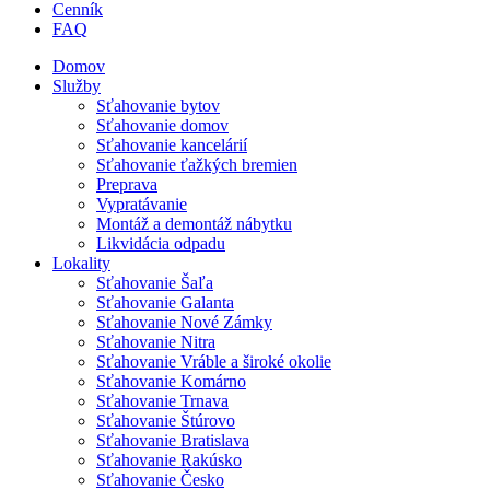
Cenník
FAQ
Domov
Služby
Sťahovanie bytov
Sťahovanie domov
Sťahovanie kancelárií
Sťahovanie ťažkých bremien
Preprava
Vypratávanie
Montáž a demontáž nábytku
Likvidácia odpadu
Lokality
Sťahovanie Šaľa
Sťahovanie Galanta
Sťahovanie Nové Zámky
Sťahovanie Nitra
Sťahovanie Vráble a široké okolie
Sťahovanie Komárno
Sťahovanie Trnava
Sťahovanie Štúrovo
Sťahovanie Bratislava
Sťahovanie Rakúsko
Sťahovanie Česko