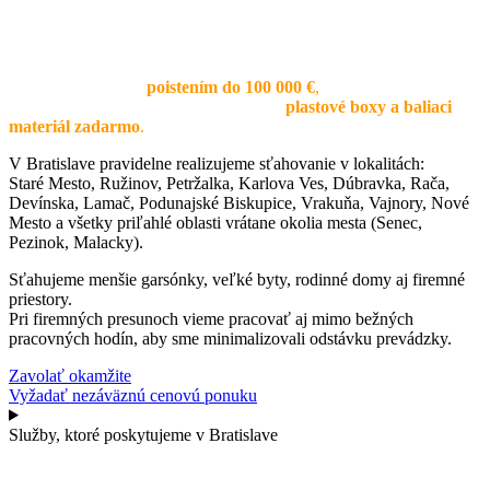
tím má dlhoročné skúsenosti so sťahovaním v hlavnom meste,
pozná najlepšie prístupy, správne postupy a dokáže pracovať
efektívne v náročných podmienkach.
Vaše veci chránime
poistením do 100 000 €
,
používame
profesionálne vybavenie a poskytujeme
plastové boxy a baliaci
materiál zadarmo
.
V Bratislave pravidelne realizujeme sťahovanie v lokalitách:
Staré Mesto, Ružinov, Petržalka, Karlova Ves, Dúbravka, Rača,
Devínska, Lamač, Podunajské Biskupice, Vrakuňa, Vajnory, Nové
Mesto a všetky priľahlé oblasti vrátane okolia mesta (Senec,
Pezinok, Malacky).
Sťahujeme menšie garsónky, veľké byty, rodinné domy aj firemné
priestory.
Pri firemných presunoch vieme pracovať aj mimo bežných
pracovných hodín, aby sme minimalizovali odstávku prevádzky.
Zavolať okamžite
Vyžadať nezáväznú cenovú ponuku
Služby, ktoré poskytujeme v Bratislave