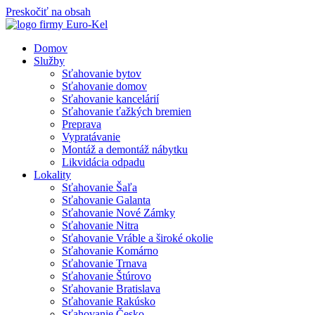
Preskočiť na obsah
Domov
Služby
Sťahovanie bytov
Sťahovanie domov
Sťahovanie kancelárií
Sťahovanie ťažkých bremien
Preprava
Vypratávanie
Montáž a demontáž nábytku
Likvidácia odpadu
Lokality
Sťahovanie Šaľa
Sťahovanie Galanta
Sťahovanie Nové Zámky
Sťahovanie Nitra
Sťahovanie Vráble a široké okolie
Sťahovanie Komárno
Sťahovanie Trnava
Sťahovanie Štúrovo
Sťahovanie Bratislava
Sťahovanie Rakúsko
Sťahovanie Česko